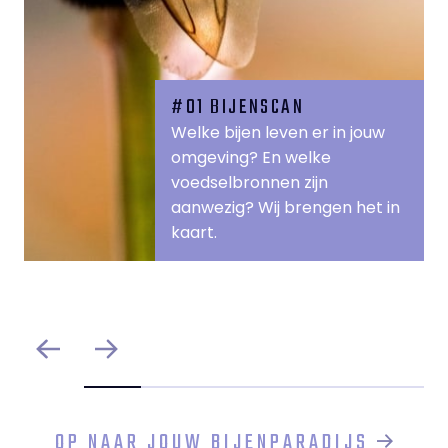
#01
BIJENSCAN
Welke bijen leven er in jouw
omgeving? En welke
voedselbronnen zijn
aanwezig? Wij brengen het in
kaart.
OP NAAR JOUW BIJENPARADIJS