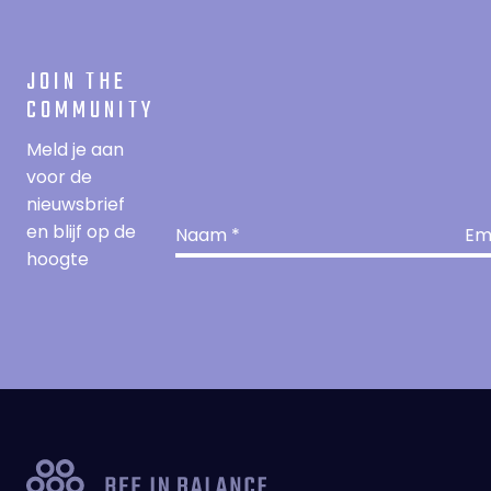
JOIN THE
COMMUNITY
Meld je aan
voor de
nieuwsbrief
en blijf op de
hoogte