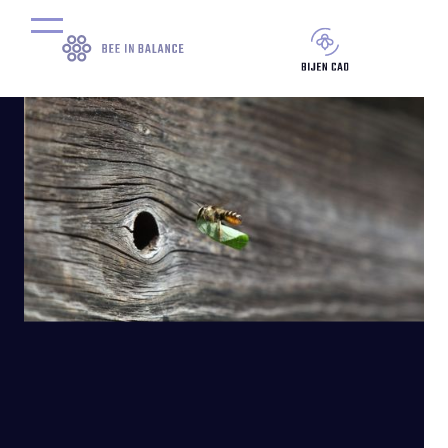
door
Marc van der Heijden
17
June
,
2025